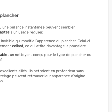
plancher
u une brillance instantanée peuvent sembler
daptés
à un usage régulier.
e
invisible qui modifie l’apparence du plancher. Celui-ci
èrement
collant
, ce qui attire davantage la poussière.
able :
un nettoyant conçu pour le type de plancher ou
té
excellents alliés : ils nettoient en profondeur sans
rrelage peuvent retrouver leur apparence d’origine.
on.