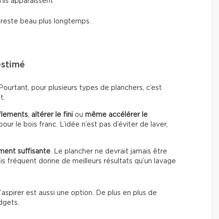
’ils apparaissent
i reste beau plus longtemps.
estimé
urtant, pour plusieurs types de planchers, c’est
t.
flements
,
altérer le fini
ou
même accélérer le
our le bois franc. L’idée n’est pas d’éviter de laver,
ment suffisante
. Le plancher ne devrait jamais être
s fréquent donne de meilleurs résultats qu’un lavage
’aspirer est aussi une option. De plus en plus de
dgets.