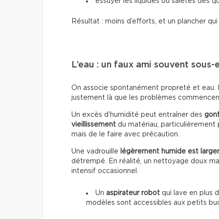
essuyer les liquides ou saletés dès qu
Résultat : moins d’efforts, et un plancher qu
L’eau : un faux ami souvent sous-
On associe spontanément propreté et eau. Po
justement là que les problèmes commencen
Un excès d’humidité peut entraîner des
gon
vieillissement
du matériau, particulièrement p
mais de le faire avec précaution.
Une vadrouille
légèrement humide est large
détrempé. En réalité, un nettoyage doux mai
intensif occasionnel.
Un
aspirateur robot
qui lave en plus d
modèles sont accessibles aux petits bu