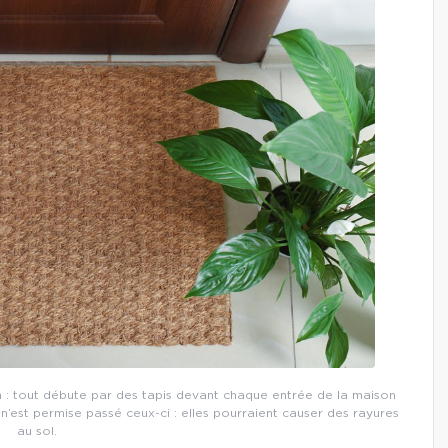
 : tout débute par des tapis devant chaque entrée de la maison
 n’est permise passé ceux-ci : elles pourraient causer des rayures
au sol.