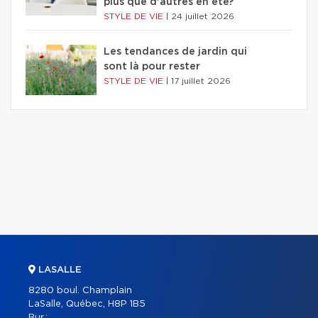
plus que d'autres en été?
STYLE DE VIE
|
24 juillet 2026
Les tendances de jardin qui
sont là pour rester
STYLE DE VIE
|
17 juillet 2026
LASALLE
8280 boul. Champlain
LaSalle, Québec, H8P 1B5
Bur.: