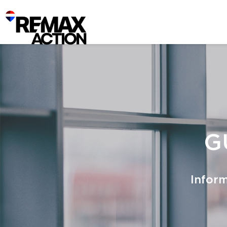
G
Inform